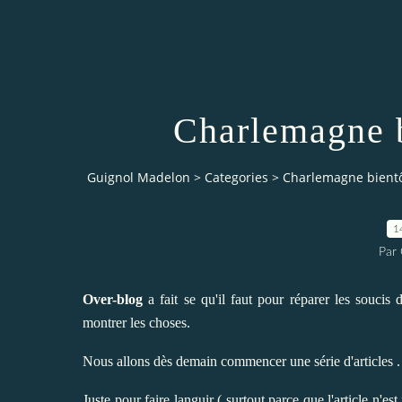
Charlemagne bi
Guignol Madelon
>
Categories
>
Charlemagne bientôt
1
Par
Over-blog
a fait se qu'il faut pour réparer les souc
montrer les choses.
Nous allons dès demain commencer une série d'articles .
Juste pour faire languir ( surtout parce que l'article n'es