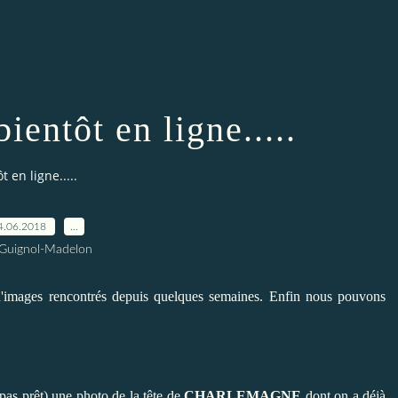
entôt en ligne.....
 en ligne.....
4.06.2018
…
 Guignol-Madelon
is d'images rencontrés depuis quelques semaines. Enfin nous pouvons
t pas prêt) une photo de la tête de
CHARLEMAGNE
dont on a déjà