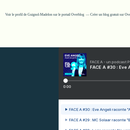
Voir le profil de
Guignol-Madelon
sur le portail Overblog
Créer un blog gratuit sur Ov
FACE A - un podcast 
FACE A #30 : Eve A
0:00
FACE A #30 : Eve Angeli raconte "A
FACE A #29 : MC Solaar raconte "