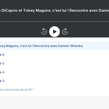
 DiCaprio et Tobey Maguire, c'est lui ! Rencontre avec Dam
bey Maguire, c'est lui ! Rencontre avec Damien Witecka
e 6
e 5
e 4
e 3
s créatrices de la VF !
e 2
e 1