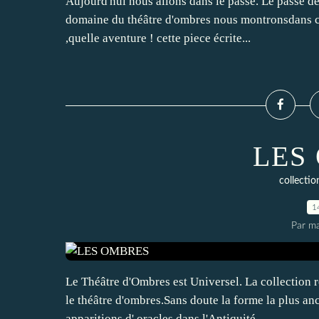
Aujourd'hui nous allons dans le passé. Le passé de 
domaine du théâtre d'ombres nous montronsdans c
,quelle aventure ! cette piece écrite...
LES
collect
1
Par ma
Le Théâtre d'Ombres est Universel. La collection 
le théâtre d'ombres.Sans doute la forme la plus an
apparitions d' oracles dans l'Antiquité...