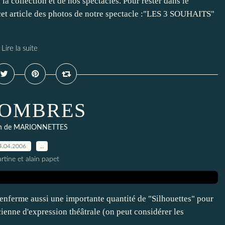
la collection et de nos spectacles. Pour rester dans le
et article des photos de notre spectacle :"LES 3 SOUHAITS"
Lire la suite
 OMBRES
ion de MARIONNETTES
4.04.2006
…
rtine et alain papet
renferme aussi une importante quantité de "Silhouettes" pour
cienne d'expression théâtrale (on peut considérer les