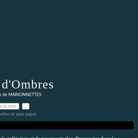
 d'Ombres
ion de MARIONNETTES
3.04.2006
…
rtine et alain papet