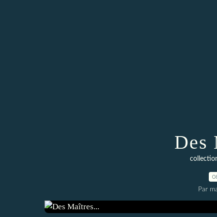
Des 
collect
0
Par ma