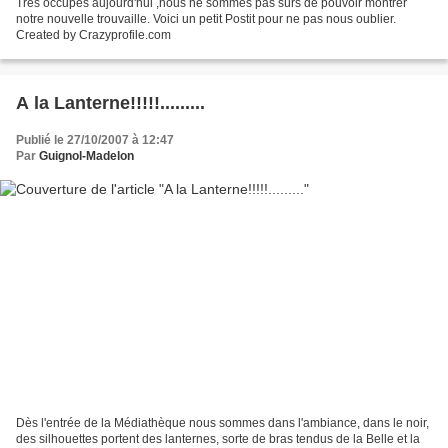
Trés occupés aujourd'hui ,nous ne sommes pas sûrs de pouvoir montrer
notre nouvelle trouvaille. Voici un petit Postit pour ne pas nous oublier.
Created by Crazyprofile.com
A la Lanterne!!!!!.........
Publié le 27/10/2007 à 12:47
Par
Guignol-Madelon
Dès l'entrée de la Médiathèque nous sommes dans l'ambiance, dans le noir,
des silhouettes portent des lanternes, sorte de bras tendus de la Belle et la