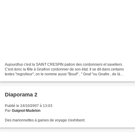
Aujourdhui c'est la SAINT CRESPIN patron des cordonniers et savetiers .
C'est donc la fête à Gnafron cordonnier de son état. Il se dit dans certains
textes "regrolleur", on le nomme aussi "Bouif" , " Gnaf "ou Gnafre , de là
viendrait son patronyme. Tour...
Diaporama 2
Publié le 24/10/2007 à 13:03
Par
Guignol-Madelon
Des marionnettes à gaines de voyage s'exhibent.