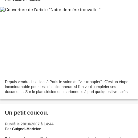
Depuis vendredi se tient à Paris le salon du "vieux papier" . C'est un étape
incontournable pour les collectionnneurs si l'on veut compléter ses
documents. Sur le plan strictement marionnette,à part quelques livres trés
courants (mais dejà anciens) il...
Un petit coucou.
Publié le 28/10/2007 à 14:44
Par
Guignol-Madelon