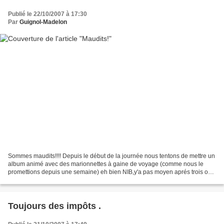
Publié le 22/10/2007 à 17:30
Par
Guignol-Madelon
Sommes maudits!!!! Depuis le début de la journée nous tentons de mettre un
album animé avec des marionnettes à gaine de voyage (comme nous le
promettions depuis une semaine) eh bien NIB,y'a pas moyen aprés trois ou
quatre essais avec des "hébergeurs divers"...
Toujours des impôts .