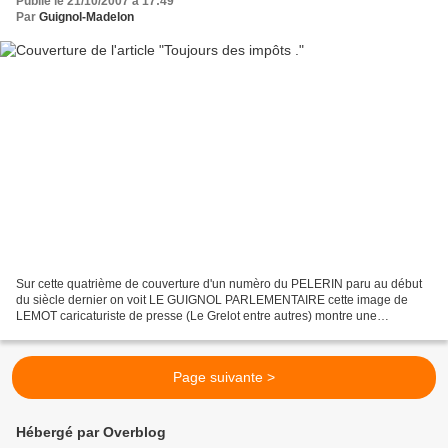
Publié le 21/10/2007 à 17:49
Par
Guignol-Madelon
Sur cette quatrième de couverture d'un numèro du PELERIN paru au début
du siècle dernier on voit LE GUIGNOL PARLEMENTAIRE cette image de
LEMOT caricaturiste de presse (Le Grelot entre autres) montre une
bastonade de marionnettes (on remarquera le tablier...
Page suivante >
Hébergé par Overblog