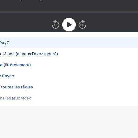
 DayZ
 a 13 ans (et vous l'avez ignoré)
e (littéralement)
im Rayan
 toutes les règles
s les jeux vidéo
us choquant de Rockstar ? - Le scandale BULLY
e plus moche de Steam
du RÊVE tourne au CAUCHEMAR