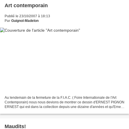
Art contemporain
Publié le 23/10/2007 à 18:13
Par
Guignol-Madelon
Au lendemain de la fermeture de la F.I.A.C. ( Foire Internationale de l'Art
Contemporain) nous nous devions de montrer ce dessin d'ERNEST PIGNON
ERNEST qui est dans la collection depuis une dizaine d'années et qu'Ernest
nous a donné à la suite d'une visite...
Maudits!