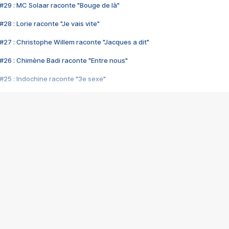
#29 : MC Solaar raconte "Bouge de là"
28 : Lorie raconte "Je vais vite"
#27 : Christophe Willem raconte "Jacques a dit"
#26 : Chimène Badi raconte "Entre nous"
#25 : Indochine raconte "3e sexe"
#24 : Zaho raconte "C'est chelou"
#23 : Patrick Bruel raconte "Au café des délices"
#22 : Kyo raconte "Le chemin"
#21 : Nolwenn Leroy raconte "Cassé"
#20 : Patrick Hernandez raconte "Born to be alive"
#19 : Lorie raconte "Près de moi"
#18 : Michael Jones raconte "A nos actes manqués" (avec Jean-Jacque
#17 : Khaled raconte "Aïcha"