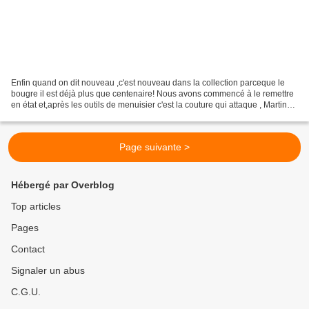
Enfin quand on dit nouveau ,c'est nouveau dans la collection parceque le
bougre il est déjà plus que centenaire! Nous avons commencé à le remettre
en état et,après les outils de menuisier c'est la couture qui attaque , Martine
a encore une fois fait des...
Page suivante >
Hébergé par Overblog
Top articles
Pages
Contact
Signaler un abus
C.G.U.