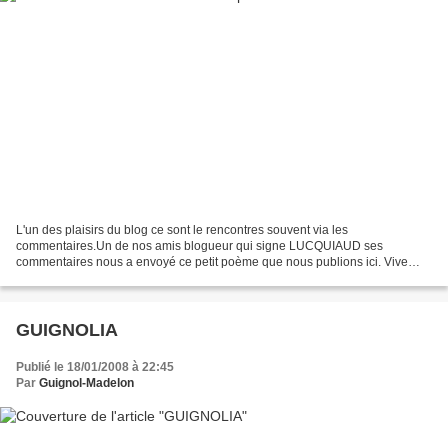
L'un des plaisirs du blog ce sont le rencontres souvent via les
commentaires.Un de nos amis blogueur qui signe LUCQUIAUD ses
commentaires nous a envoyé ce petit poème que nous publions ici. Vive
l'ami Guignol Qui n'a pas de bagnole Mais un fort bâton...
GUIGNOLIA
Publié le 18/01/2008 à 22:45
Par
Guignol-Madelon