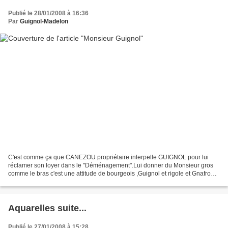
Publié le 28/01/2008 à 16:36
Par
Guignol-Madelon
C'est comme ça que CANEZOU propriétaire interpelle GUIGNOL pour lui
réclamer son loyer dans le "Déménagement".Lui donner du Monsieur gros
comme le bras c'est une attitude de bourgeois ,Guignol et rigole et Gnafron
s'en gondole! Pour son bicentenaire on...
Aquarelles suite...
Publié le 27/01/2008 à 15:28