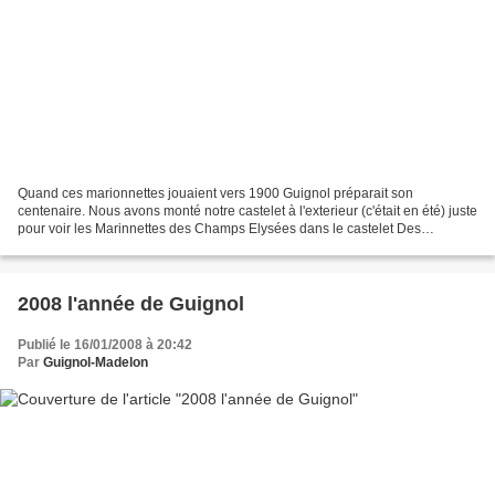
Quand ces marionnettes jouaient vers 1900 Guignol préparait son
centenaire. Nous avons monté notre castelet à l'exterieur (c'était en été) juste
pour voir les Marinnettes des Champs Elysées dans le castelet Des
Marionnettes du Luxembourg. Un tour des...
2008 l'année de Guignol
Publié le 16/01/2008 à 20:42
Par
Guignol-Madelon