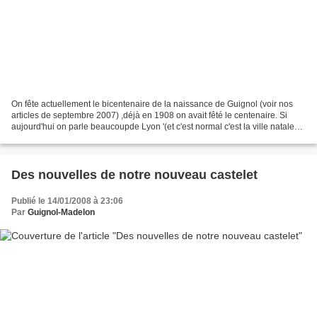
On fête actuellement le bicentenaire de la naissance de Guignol (voir nos
articles de septembre 2007) ,déjà en 1908 on avait fêté le centenaire. Si
aujourd'hui on parle beaucoupde Lyon '(et c'est normal c'est la ville natale
de Guignol) ,c'est à Paris...
Des nouvelles de notre nouveau castelet
Publié le 14/01/2008 à 23:06
Par
Guignol-Madelon