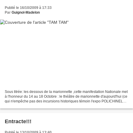
Publié le 16/10/2009 à 17:33
Par
Guignol-Madelon
Sous titrée: les dessous de la marionnette ,cette manifestation Nationale met
à l'honneur du 14 au 18 Octobre : le théâtre de marionnette d'aujourd'hui (ce
qui n'empêche pas des incursions historiques témoin l'expo POLICHINELLE
dont nous parlions Mercredi).Pour...
Entracte!!!
Publié le 13/10/2009 à 13:40