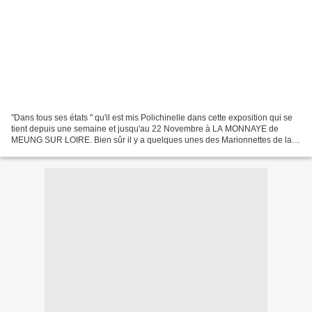
"Dans tous ses états " qu'il est mis Polichinelle dans cette exposition qui se
tient depuis une semaine et jusqu'au 22 Novembre à LA MONNAYE de
MEUNG SUR LOIRE. Bien sûr il y a quelques unes des Marionnettes de la
collection (et on est bien fiers) mais...