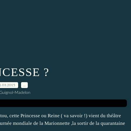
NCESSE ?
1.03.2015
…
 Guignol-Madelon
ou, cette Princesse ou Reine ( va savoir !) vient du théâtre
urnée mondiale de la Marionnette ,la sortir de la quarantaine