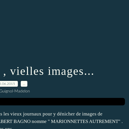
, vielles images...
5.06.2015
…
 Guignol-Madelon
ans les vieux journaux pour y dénicher de images de
alien ALBERT BAGNO nomme " MARIONNETTES AUTREMENT" .
s uns...