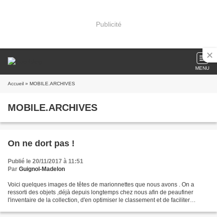
Publicité
MENU
Accueil
» MOBILE.ARCHIVES
MOBILE.ARCHIVES
On ne dort pas !
Publié le 20/11/2017 à 11:51
Par
Guignol-Madelon
Voici quelques images de têtes de marionnettes que nous avons . On a
ressorti des objets ,déjà depuis longtemps chez nous afin de peaufiner
l'inventaire de la collection, d'en optimiser le classement et de faciliter
l'entretien normal des marionnettes,...