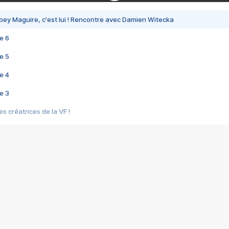
bey Maguire, c'est lui ! Rencontre avec Damien Witecka
e 6
e 5
e 4
e 3
s créatrices de la VF !
e 2
e 1
e Mektoub My Love arrive enfin ! Rencontre avec Shaïn Boumedine et Sal
i : après Toni en famille
elle réalise le bouleversant Dites lui que je l'aime
ais ! Rencontre autour de Vie privée de Rebecca Zlotowski