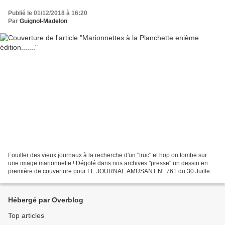
Publié le 01/12/2018 à 16:20
Par
Guignol-Madelon
Fouiller des vieux journaux à la recherche d'un "truc" et hop on tombe sur
une image marionnette ! Dégoté dans nos archives "presse" un dessin en
première de couverture pour LE JOURNAL AMUSANT N° 761 du 30 Juillet
1870 . Signé JULES PELCOQ (1825/1887)...
Hébergé par Overblog
Top articles