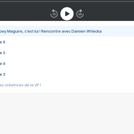
bey Maguire, c'est lui ! Rencontre avec Damien Witecka
e 6
e 5
e 4
e 3
s créatrices de la VF !
e 2
e 1
e Mektoub My Love arrive enfin ! Rencontre avec Shaïn Boumedine et Sal
i : après Toni en famille