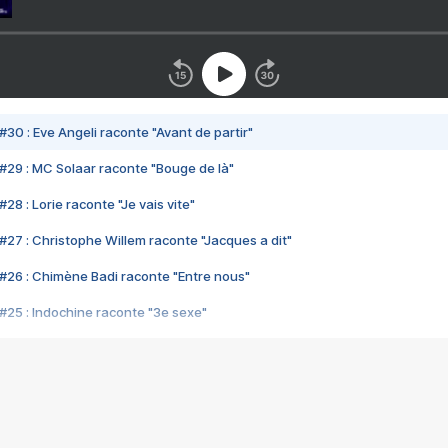
#30 : Eve Angeli raconte "Avant de partir"
#29 : MC Solaar raconte "Bouge de là"
28 : Lorie raconte "Je vais vite"
#27 : Christophe Willem raconte "Jacques a dit"
#26 : Chimène Badi raconte "Entre nous"
#25 : Indochine raconte "3e sexe"
#24 : Zaho raconte "C'est chelou"
#23 : Patrick Bruel raconte "Au café des délices"
#22 : Kyo raconte "Le chemin"