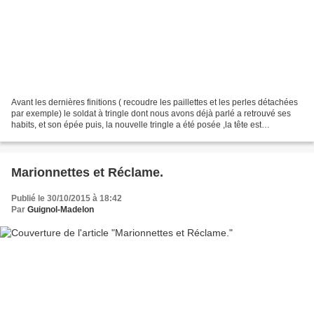
Avant les dernières finitions ( recoudre les paillettes et les perles détachées
par exemple) le soldat à tringle dont nous avons déjà parlé a retrouvé ses
habits, et son épée puis, la nouvelle tringle a été posée ,la tête est
maintenant solidaire du corps....
Marionnettes et Réclame.
Publié le 30/10/2015 à 18:42
Par
Guignol-Madelon