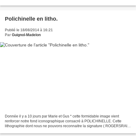
HUBERT à LIEGE . Cette belle marionnette nous...
Polichinelle en litho.
Publié le 18/08/2014 à 16:21
Par
Guignol-Madelon
Donnée il y a 10 jours par Marie et Gus * cette formidable image vient
renforcer notre fond iconographique consacré à POLICHINELLE. Cette
lithographie dont nous ne pouvons reconnaitre la signature ( ROGERSRAIS
????) date des années 1965/70 et a été tirée...