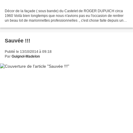
Décor de la façade ( sous bande) du Castelet de ROGER DUPUICH circa
1960 Voilà bien longtemps que nous n'avions pas eu l'occasion de rentrer
un beau lot de marionnettes professionnelles ., c'est chose faite depuis une
semaine. Ces poupées ont été sculptées...
Sauvée !!!
Publié le 13/10/2014 à 09:18
Par
Guignol-Madelon