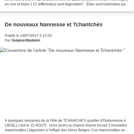
en noir et blanc ( 12 différentes) sont légendées* . Elles sont imprimées par
un système proche du tampon...
De nouveaux Nannesse et Tchantchès
Publié le 24/07/2017 à 15:43
Par
Guignol-Madelon
A quelques semaines de la Fête de TCHANCHES quartier d'Outremeuse à
LIEGE,( c'est le 15 AOUT) , nous avons la chance d'avoir trouvé 2 nouvelles
marionnettes Liégeoises à l'effigie des héros Belges. Ces marionnettes ne