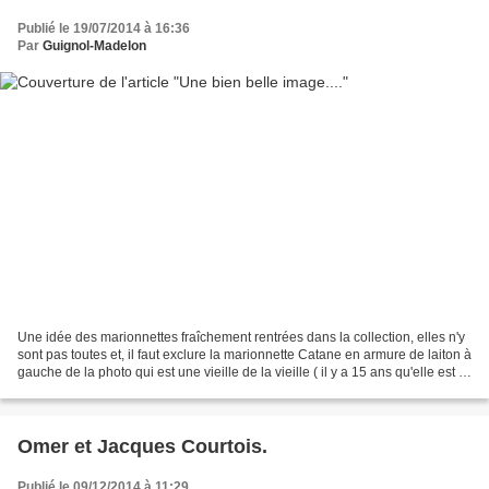
Publié le 19/07/2014 à 16:36
Par
Guignol-Madelon
Une idée des marionnettes fraîchement rentrées dans la collection, elles n'y
sont pas toutes et, il faut exclure la marionnette Catane en armure de laiton à
gauche de la photo qui est une vieille de la vieille ( il y a 15 ans qu'elle est là
). Et puis...
Omer et Jacques Courtois.
Publié le 09/12/2014 à 11:29