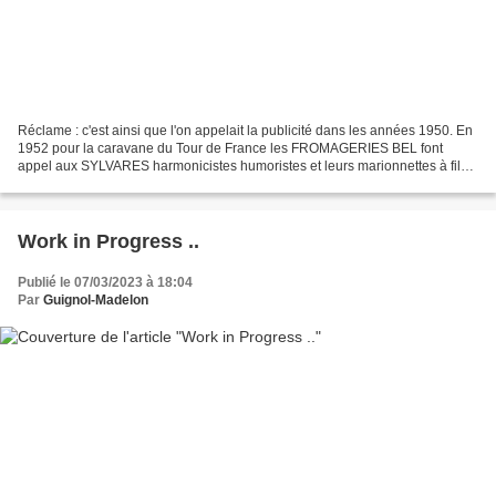
Réclame : c'est ainsi que l'on appelait la publicité dans les années 1950. En
1952 pour la caravane du Tour de France les FROMAGERIES BEL font
appel aux SYLVARES harmonicistes humoristes et leurs marionnettes à fils
pour animer la caravane et les étapes....
Work in Progress ..
Publié le 07/03/2023 à 18:04
Par
Guignol-Madelon