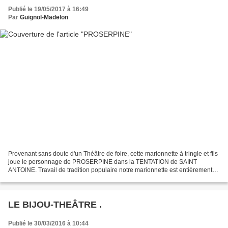
Publié le 19/05/2017 à 16:49
Par
Guignol-Madelon
Provenant sans doute d'un Théâtre de foire, cette marionnette à tringle et fils
joue le personnage de PROSERPINE dans la TENTATION de SAINT
ANTOINE. Travail de tradition populaire notre marionnette est entièrement
en bois ( seuls les bras sont en tissu...
LE BIJOU-THEÂTRE .
Publié le 30/03/2016 à 10:44