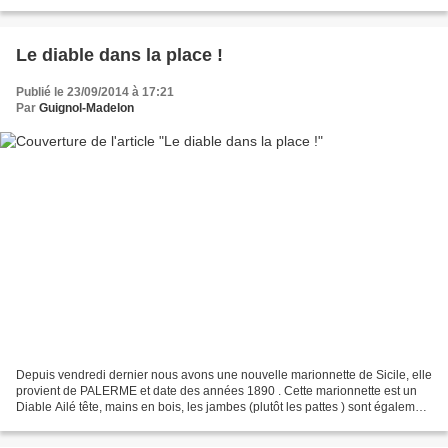
sont pas très anciennes . Bien sculptées...
Le diable dans la place !
Publié le 23/09/2014 à 17:21
Par
Guignol-Madelon
Depuis vendredi dernier nous avons une nouvelle marionnette de Sicile, elle
provient de PALERME et date des années 1890 . Cette marionnette est un
Diable Ailé tête, mains en bois, les jambes (plutôt les pattes ) sont également
en bois mais sculptées grossiérement...