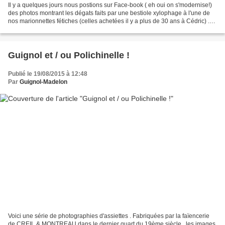
Il y a quelques jours nous postions sur Face-book ( eh oui on s'modernise!)
des photos montrant les dégats faits par une bestiole xylophage à l'une de
nos marionnettes fétiches (celles achetées il y a plus de 30 ans à Cédric) .
La pauvre tête était bouffée...
Guignol et / ou Polichinelle !
Publié le 19/08/2015 à 12:48
Par
Guignol-Madelon
Voici une série de photographies d'assiettes . Fabriquées par la faïencerie
de CREIL & MONTREAU dans le dernier quart du 19ème siècle , les images