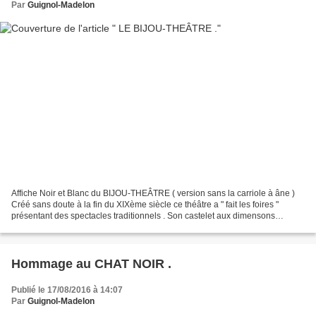
Par
Guignol-Madelon
Affiche Noir et Blanc du BIJOU-THEÂTRE ( version sans la carriole à âne )
Créé sans doute à la fin du XIXème siècle ce théâtre a " fait les foires "
présentant des spectacles traditionnels . Son castelet aux dimensons
importantes (7.50 m de long /4.30m...
Hommage au CHAT NOIR .
Publié le 17/08/2016 à 14:07
Par
Guignol-Madelon