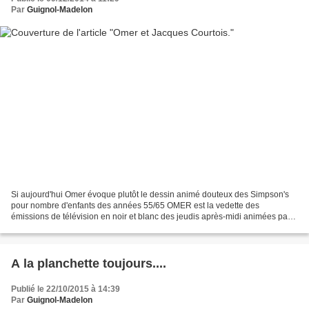
Par
Guignol-Madelon
Si aujourd'hui Omer évoque plutôt le dessin animé douteux des Simpson's
pour nombre d'enfants des années 55/65 OMER est la vedette des
émissions de télévision en noir et blanc des jeudis après-midi animées par
Jean Nohain ( grand ami des marionnettes...
A la planchette toujours....
Publié le 22/10/2015 à 14:39
Par
Guignol-Madelon