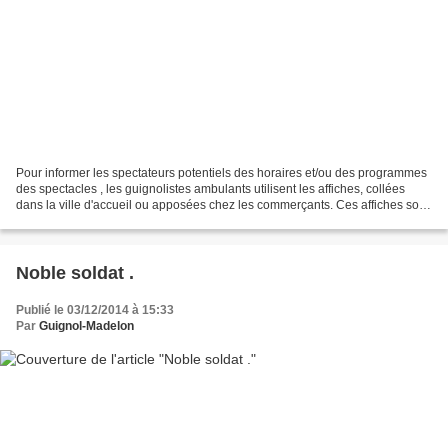
Pour informer les spectateurs potentiels des horaires et/ou des programmes
des spectacles , les guignolistes ambulants utilisent les affiches, collées
dans la ville d'accueil ou apposées chez les commerçants. Ces affiches sont
également posées près du...
Noble soldat .
Publié le 03/12/2014 à 15:33
Par
Guignol-Madelon