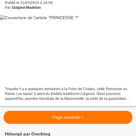
Publié le 21/03/2015 à 16:08
Par
Guignol-Madelon
Trouvée il y a quelques semaines à la Foire de Chatou, cette Princesse ou
Reine ( va savoir !) vient du théâtre traditionel Liégeois. Nous pouvons
aujourd'hui ,journée mondiale de la Marionnette ,la sortir de la quarantaine
où elle était après nettoyage....
Page suivante >
Hébergé par Overblog