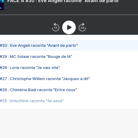
FACE A #30 : Eve Angeli raconte "Avant de partir"
#30 : Eve Angeli raconte "Avant de partir"
#29 : MC Solaar raconte "Bouge de là"
28 : Lorie raconte "Je vais vite"
#27 : Christophe Willem raconte "Jacques a dit"
#26 : Chimène Badi raconte "Entre nous"
#25 : Indochine raconte "3e sexe"
#24 : Zaho raconte "C'est chelou"
#23 : Patrick Bruel raconte "Au café des délices"
#22 : Kyo raconte "Le chemin"